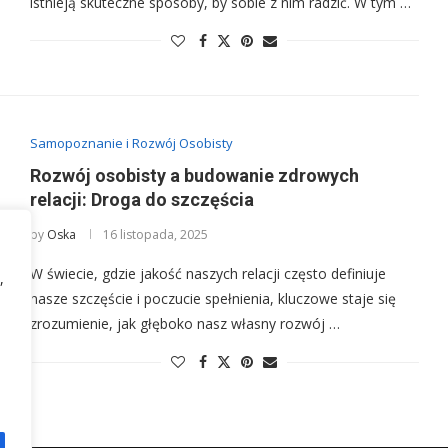
istnieją skuteczne sposoby, by sobie z nim radzić. W tym …
Samopoznanie i Rozwój Osobisty
Rozwój osobisty a budowanie zdrowych
relacji: Droga do szczęścia
by
Oska
16 listopada, 2025
W świecie, gdzie jakość naszych relacji często definiuje
,
nasze szczęście i poczucie spełnienia, kluczowe staje się
zrozumienie, jak głęboko nasz własny rozwój …