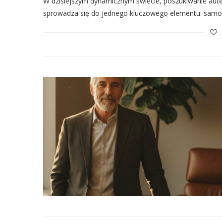
W dzisiejszym dynamicznym świecie, poszukiwanie auten
sprowadza się do jednego kluczowego elementu: samoa