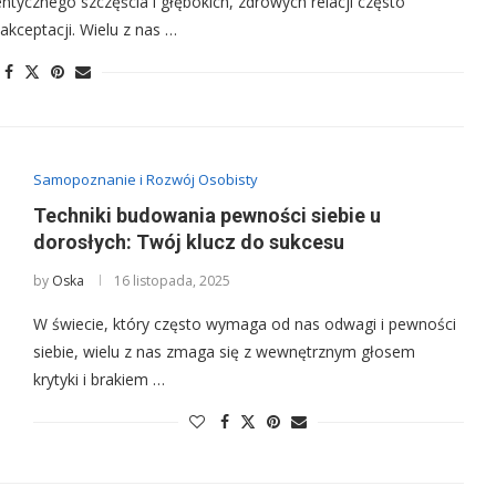
tycznego szczęścia i głębokich, zdrowych relacji często
kceptacji. Wielu z nas …
Samopoznanie i Rozwój Osobisty
Techniki budowania pewności siebie u
dorosłych: Twój klucz do sukcesu
by
Oska
16 listopada, 2025
W świecie, który często wymaga od nas odwagi i pewności
siebie, wielu z nas zmaga się z wewnętrznym głosem
krytyki i brakiem …