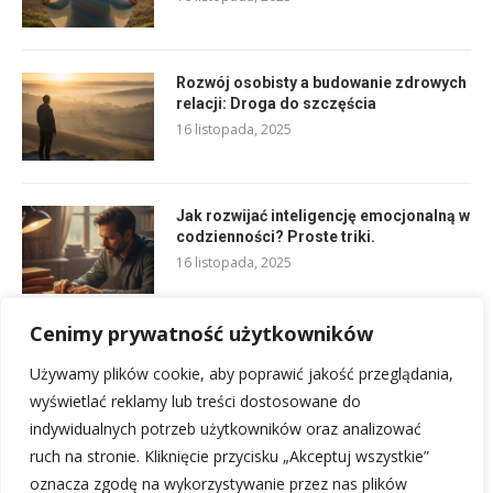
Rozwój osobisty a budowanie zdrowych
relacji: Droga do szczęścia
16 listopada, 2025
Jak rozwijać inteligencję emocjonalną w
codzienności? Proste triki.
16 listopada, 2025
Cenimy prywatność użytkowników
Jak poprawić komunikację z partnerem
w codziennych sprawach: Proste kroki
Używamy plików cookie, aby poprawić jakość przeglądania,
16 listopada, 2025
wyświetlać reklamy lub treści dostosowane do
indywidualnych potrzeb użytkowników oraz analizować
ruch na stronie. Kliknięcie przycisku „Akceptuj wszystkie”
oznacza zgodę na wykorzystywanie przez nas plików