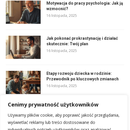
Motywacja do pracy psychologia: Jak ją
wzmocnić?
16 listopada, 2025
Jak pokonać prokrastynację i działać
skutecznie: Twój plan
16 listopada, 2025
Etapy rozwoju dziecka w rodzinie:
Przewodnik po kluczowych zmianach
16 listopada, 2025
Cenimy prywatność użytkowników
Jak budować zdrowe relacje w zespole:
klucz do sukcesu
Używamy plików cookie, aby poprawić jakość przeglądania,
16 listopada, 2025
wyświetlać reklamy lub treści dostosowane do
indywidualnych potrzeb użytkowników oraz analizować