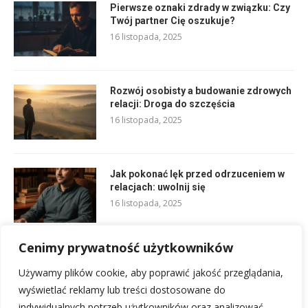
Pierwsze oznaki zdrady w związku: Czy
Twój partner Cię oszukuje?
16 listopada, 2025
Rozwój osobisty a budowanie zdrowych
relacji: Droga do szczęścia
16 listopada, 2025
Jak pokonać lęk przed odrzuceniem w
relacjach: uwolnij się
16 listopada, 2025
Cenimy prywatność użytkowników
Jak wybaczać i iść naprzód po
konflikcie: Twój klucz do spokoju
Używamy plików cookie, aby poprawić jakość przeglądania,
16 listopada, 2025
wyświetlać reklamy lub treści dostosowane do
indywidualnych potrzeb użytkowników oraz analizować